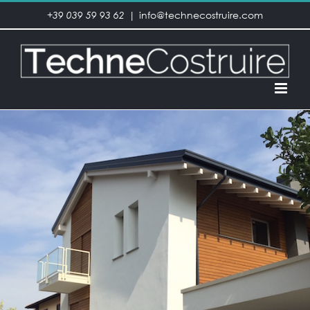
Salta
+39 039 59 93 62
|
info@technecostruire.com
al
contenuto